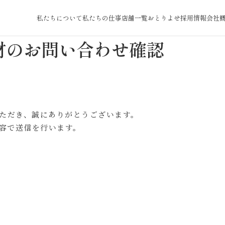
サ
本
イ
文
私たちについて
私たちの仕事
店舗一覧
おとりよせ
採用情報
会社
ト
ま
内
で
材のお問い合わせ確認
メ
ス
ニ
キ
ュ
ッ
ー
プ
ただき、
誠にありがとうございます。
容で送信を行います。